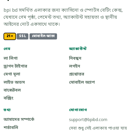
bpi bd সমর্থিত এলাকার জন্য ক্যাসিনো ও স্পোর্টস বেটিং কেন্দ্র,
যেখানে গেম পৃষ্ঠা, পেমেন্ট তথ্য, অ্যাকাউন্ট সহায়তা ও স্থানীয়
আইনের নোট একসাথে থাকে।
21+
SSL
মোবাইল আগে
গেম
অ্যাকাউন্ট
লা লিগা
নিবন্ধন
ড্রাগন টাইগার
লগইন
মেগা মূলা
প্রশ্নোত্তর
লাইভ অডস
মোবাইল অ্যাপ
বাস্কেটবল
বক্সিং
তথ্য
যোগাযোগ
আমাদের সম্পর্কে
support@bpibd.com
শর্তাবলি
সেবা শুধু সেই এলাকায় পাওয়া যায়