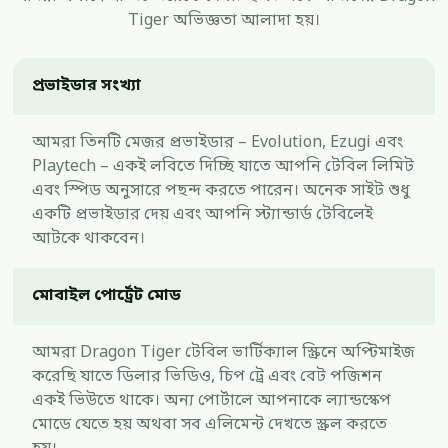
Tiger অভিজ্ঞতা আলাদা হয়।
প্রভাইডার সংখ্যা
আমরা তিনটি মেজর প্রভাইডার – Evolution, Ezugi এবং
Playtech – একই লবিতে দিচ্ছি যাতে আপনি টেবিল লিমিট
এবং স্পিড অনুসারে পছন্দ করতে পারেন। অনেক সাইট শুধু
একটি প্রভাইডার দেয় এবং আপনি স্ট্যান্ডার্ড টেবিলেই
আটকে থাকবেন।
মোবাইল পোর্ট্রেট মোড
আমরা Dragon Tiger টেবিল ভার্টিক্যাল স্ক্রিনে অপ্টিমাইজ
করেছি যাতে ডিলার ভিডিও, চিপ ট্রে এবং বেট পজিশন
একই ভিউতে থাকে। অন্য পোর্টালে আপনাকে ল্যান্ডস্কেপ
মোডে যেতে হয় অথবা সব এলিমেন্ট দেখতে স্ক্রল করতে