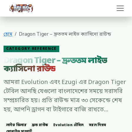
bpi bd
হোম
Dragon Tiger – দ্রুততম লাইভ ক্যাসিনো রাউন্ড
CATEGORY REFERENCE
Dragon Tiger – দ্রুততম লাইভ
ক্যাসিনো রাউন্ড
আমরা Evolution এবং Ezugi এর Dragon Tiger
টেবিল আনছি যেগুলো বাংলাদেশের সময়ে সরাসরি
সম্প্রচারিত হয়। প্রতি রাউন্ড মাত্র ৩০ সেকেন্ডে শেষ
হয়, আপনি ড্রাগন বা টাইগারে বাজি রাখতে...
লাইভ ডিলার
দ্রুত রাউন্ড
Evolution টেবিল
সরল নিয়ম
মোবাইল সাপোর্ট