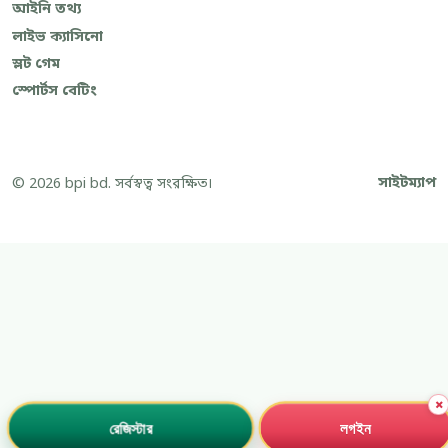
আইনি তথ্য
লাইভ ক্যাসিনো
স্লট গেম
স্পোর্টস বেটিং
সাইটম্যাপ
© 2026 bpi bd. সর্বস্বত্ব সংরক্ষিত।
×
লগইন
রেজিস্টার