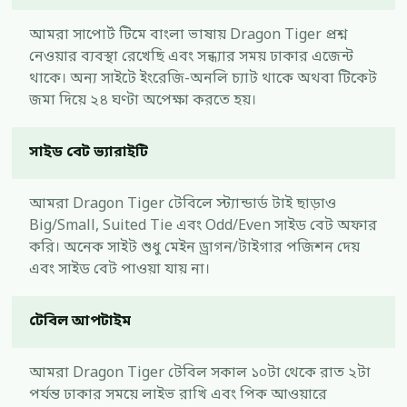
আমরা সাপোর্ট টিমে বাংলা ভাষায় Dragon Tiger প্রশ্ন
নেওয়ার ব্যবস্থা রেখেছি এবং সন্ধ্যার সময় ঢাকার এজেন্ট
থাকে। অন্য সাইটে ইংরেজি-অনলি চ্যাট থাকে অথবা টিকেট
জমা দিয়ে ২৪ ঘণ্টা অপেক্ষা করতে হয়।
সাইড বেট ভ্যারাইটি
আমরা Dragon Tiger টেবিলে স্ট্যান্ডার্ড টাই ছাড়াও
Big/Small, Suited Tie এবং Odd/Even সাইড বেট অফার
করি। অনেক সাইট শুধু মেইন ড্রাগন/টাইগার পজিশন দেয়
এবং সাইড বেট পাওয়া যায় না।
টেবিল আপটাইম
আমরা Dragon Tiger টেবিল সকাল ১০টা থেকে রাত ২টা
পর্যন্ত ঢাকার সময়ে লাইভ রাখি এবং পিক আওয়ারে