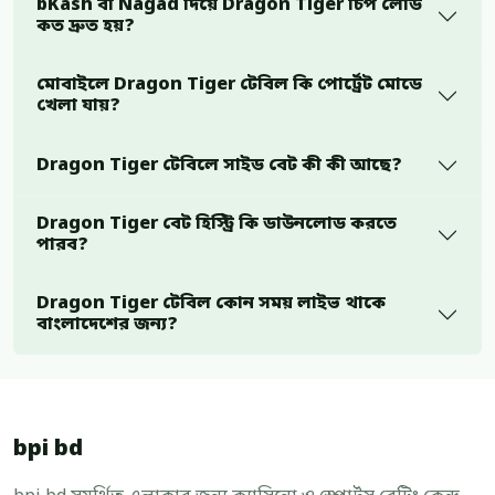
bKash বা Nagad দিয়ে Dragon Tiger চিপ লোড
কত দ্রুত হয়?
মোবাইলে Dragon Tiger টেবিল কি পোর্ট্রেট মোডে
খেলা যায়?
Dragon Tiger টেবিলে সাইড বেট কী কী আছে?
Dragon Tiger বেট হিস্ট্রি কি ডাউনলোড করতে
পারব?
Dragon Tiger টেবিল কোন সময় লাইভ থাকে
বাংলাদেশের জন্য?
bpi bd