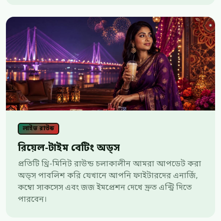
লাইভ রাউন্ড
রিয়েল-টাইম বেটিং অড্‌স
প্রতিটি থ্রি-মিনিট রাউন্ড চলাকালীন আমরা আপডেট করা
অড্‌স পাবলিশ করি যেখানে আপনি ফাইটারদের এনার্জি,
কম্বো সাকসেস এবং জজ ইমপ্রেশন দেখে দ্রুত এন্ট্রি দিতে
পারবেন।