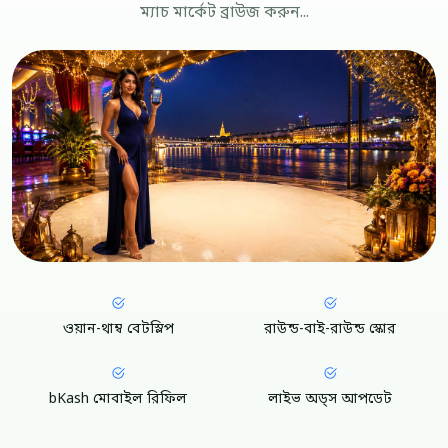
ম্যাচ মার্কেট ব্রাউজ করুন...
ওয়ান-থাম্ব বেটস্লিপ
রাউন্ড-বাই-রাউন্ড স্কোর
bKash মোবাইল রিফিল
লাইভ অড্‌স আপডেট