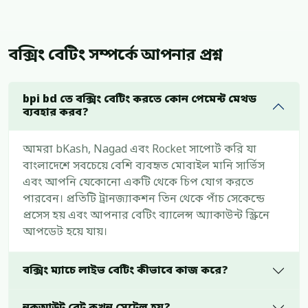
বক্সিং বেটিং সম্পর্কে আপনার প্রশ্ন
bpi bd তে বক্সিং বেটিং করতে কোন পেমেন্ট মেথড
ব্যবহার করব?
আমরা bKash, Nagad এবং Rocket সাপোর্ট করি যা
বাংলাদেশে সবচেয়ে বেশি ব্যবহৃত মোবাইল মানি সার্ভিস
এবং আপনি যেকোনো একটি থেকে চিপ যোগ করতে
পারবেন। প্রতিটি ট্রানজ্যাকশন তিন থেকে পাঁচ সেকেন্ডে
প্রসেস হয় এবং আপনার বেটিং ব্যালেন্স অ্যাকাউন্ট স্ক্রিনে
আপডেট হয়ে যায়।
বক্সিং ম্যাচে লাইভ বেটিং কীভাবে কাজ করে?
নকআউট বেট কখন সেটেল হয়?