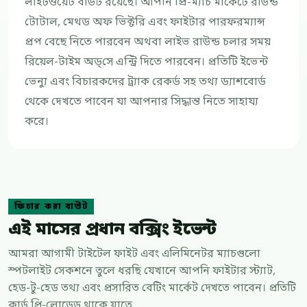
লাইটওয়েট বাউট রয়েছে। আপনি প্রি-ম্যাচ মার্কেটে রাউন্ড
টোটাল, মেথড অফ ভিক্টরি এবং ফাইটার পারফরম্যান্স
প্রপ বেছে নিতে পারবেন অথবা লাইভ রাউন্ড চলার সময়
রিয়েল-টাইম অড্‌সে এন্ট্রি দিতে পারবেন। প্রতিটি ইভেন্ট
ভেন্যু এবং বিচারকদের ট্র্যাক রেকর্ড সহ তথ্য ড্যাশবোর্ড
থেকে দেখতে পাবেন যা আপনার সিদ্ধান্ত নিতে সাহায্য
করে।
ফিচার করা বাউট
এই মাসের প্রধান বক্সিং ইভেন্ট
আমরা আগামী টাইটেল ফাইট এবং এলিমিনেটর ম্যাচগুলো
স্পটলাইট সেকশনে তুলে ধরছি যেখানে আপনি ফাইটার স্ট্যাট,
হেড-টু-হেড তথ্য এবং প্রসারিত বেটিং মার্কেট দেখতে পাবেন। প্রতিটি
কার্ড প্রি-লোডেড থাকে যাতে...