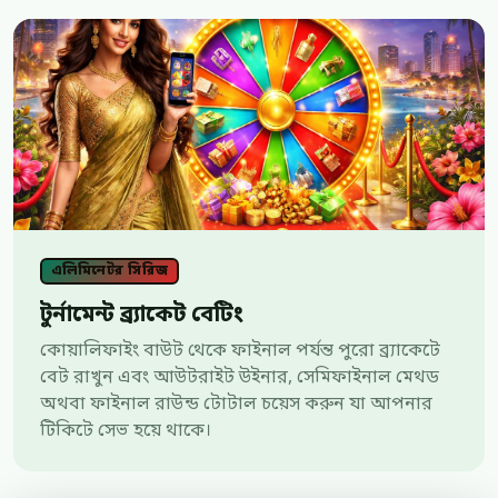
এলিমিনেটর সিরিজ
টুর্নামেন্ট ব্র্যাকেট বেটিং
কোয়ালিফাইং বাউট থেকে ফাইনাল পর্যন্ত পুরো ব্র্যাকেটে
বেট রাখুন এবং আউটরাইট উইনার, সেমিফাইনাল মেথড
অথবা ফাইনাল রাউন্ড টোটাল চয়েস করুন যা আপনার
টিকিটে সেভ হয়ে থাকে।